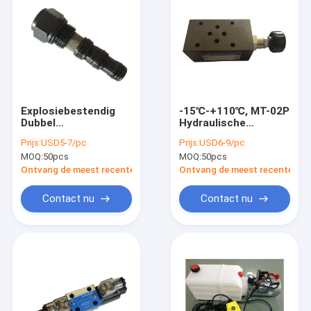
Explosiebestendig
-15℃-+110℃, MT-02P
Dubbel
Hydraulische
Proefoperated check
Stapelklep
Prijs:
USD5-7/pc
Prijs:
USD6-9/pc
valve/Proefto open
MOQ:
50pcs
MOQ:
50pcs
check-Klep
Ontvang de meest recente Prijs
Ontvang de meest recente Prij
Contact nu
Contact nu
Huis
Producten
Ongeveer ons