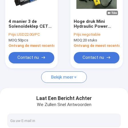
Fabrieksreis
Kwaliteitscontrole
4 manier 3 de
Hoge druk Mini
Solenoïdeklep CETOP
Hydraulic Power
Contacteer ons
03 van de Positie
Packs
Prijs:
USD22.00/PC
Prijs:
negotiable
Hydraulische
MOQ:
50pcs
MOQ:
20 stuks
Richtingcontrole
Nieuws
Ontvang de meest recente Prijs
Ontvang de meest recente Prij
Verzoek om een Citaat
Contact nu
Contact nu
Bekijk meer
Mini Hydraulic Power Packs
Hydraulische Eenheden van energie
Laat Een Bericht Achter
We Zullen Snel Antwoorden
Hydraulisch Divers Blok
De Componenten van het hydraulische Machtspak