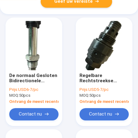
Geef uw vereiste
De normaal Gesloten
Regelbare
Bidirectionele
Rechtstreekse
Patroon van de de
DrukAfblaasklep/Hydraul
Prijs:
USD6-7/pc
Prijs:
USD5-7/pc
Solenoïdeklep van
PatroonAfblaasklep
MOQ:
50pcs
MOQ:
50pcs
Twee Positiebi
Richting
Ontvang de meest recente Prijs
Ontvang de meest recente Prij
Contact nu
Contact nu