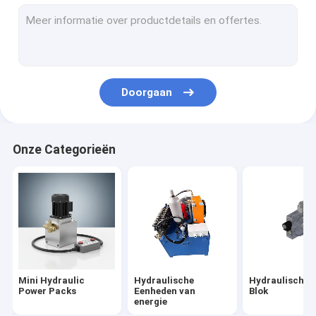
Hydraulische patroonkleppen
hydraulische solenoïdeklep
hydraulische datatransportbesturingklep
Doorgaan
Hydraulische Richtingcontrolekleppen
Hydraulische Olietanks
Onze Categorieën
Plastic Hydraulische Tanks
De Motor van het machtspak
Hydraulische Pompen
Enige Acteren Hydraulische Cilinders
Mini Hydraulic
Hydraulische
Hydraulisch Di
dubbelwerkende hydraulische cilinder
Power Packs
Eenheden van
Blok
energie