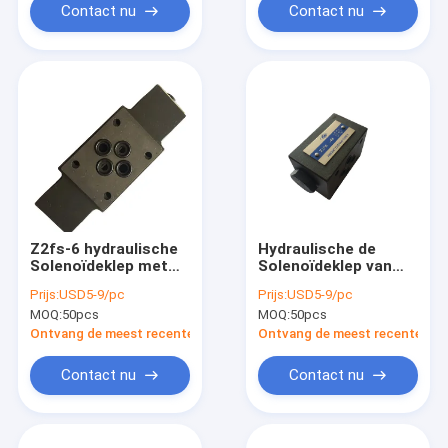
Contact nu
Contact nu
Z2fs-6 hydraulische
Hydraulische de
Solenoïdeklep met
Solenoïdeklep van
ISO VG32 46 68,
Z2S6 0.3Bar voor de
Prijs:
USD5-9/pc
Prijs:
USD5-9/pc
Hydraulische
Eenheid van het
MOQ:
50pcs
MOQ:
50pcs
Stapelkleppen
Hydraulische
Machtspak
Ontvang de meest recente Prijs
Ontvang de meest recente Prij
Contact nu
Contact nu