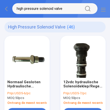
High Pressure Solenoid Valve
(46)
Normaal Gesloten
12vdc hydraulische
Hydraulische
Solenoïdeklep/Regelbare
Solenoïdeklep, 2
Rechtstreekse
Prijs:
USD5-6/pc
Prijs:
USD5-7/pc
Manier 2 de Klep van
DrukAfblaasklep
MOQ:
50pcs
MOQ:
50pcs
de Positiesolenoïde
Ontvang de meest recente Prijs
Ontvang de meest recente Prij