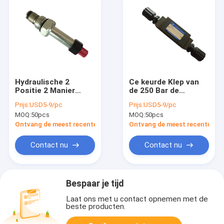
Hydraulische 2
Ce keurde Klep van
Positie 2 Manier
de 250 Bar de
sloot normaal de
Hydraulische
Prijs:
USD5-9/pc
Prijs:
USD5-9/pc
Patroon van de
Evenredige Solenoïde
MOQ:
50pcs
MOQ:
50pcs
Solenoïdeklep met
mtc-02W goed
Handopheffing
Ontvang de meest recente Prijs
Ontvang de meest recente Prij
Contact nu
Contact nu
Bespaar je tijd
Laat ons met u contact opnemen met de
beste producten.