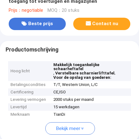
toegang tot voertuigen en magazijnen
Prijs：negotiable
MOQ：20 stuks
Beste prijs
Contact nu
Productomschrijving
Makkelijk toegankelijke
schaarheftafel
Hoog licht
,
,
Verstelbare scharnierlifttafel
Voor de opslag van goederen:
Betalingscondities
T/T, Western Union, L/C
Certificering
CE,ISO
Levering vermogen
2000 stuks per maand
Levertijd
15 werkdagen
Merknaam
TianDi
Bekijk meer