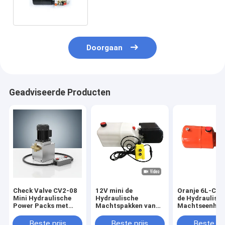
Doorgaan
Geadviseerde Producten
Check Valve CV2-08
12V mini de
Oranje 6L-Co
Mini Hydraulische
Hydraulische
de Hydraulisc
Power Packs met
Machtspakken van
Machtseenhei
afstandsbediening 4
gelijkstroom 1.6kw
de Staaltank
meter 2 knop
gelijkstroom v
Beste prijs
Beste prijs
Beste pri